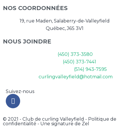
NOS COORDONNÉES
19, rue Maden, Salaberry-de-Valleyfield
Québec, J6S 3V1
NOUS JOINDRE
Bureau :
(450) 373-3580
Salle et Bar :
(450) 373-7441
Pro-Shop (sur appel) :
(514) 943-7595
Courriel :
curlingvalleyfield@hotmail.com
Suivez-nous
F
a
c
e
© 2021 - Club de curling Valleyfield -
Politique de
confidentialité
- Une signature de Zel
b