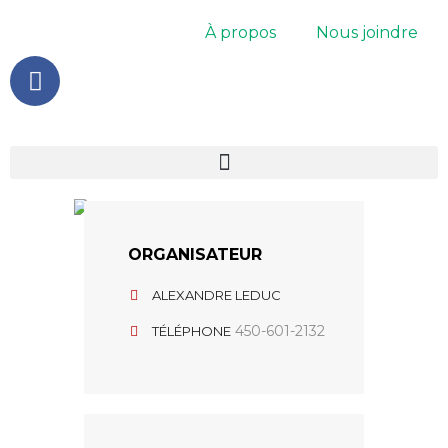
Aller
À propos
Nous joindre
au
F
contenu
a
c
e
b
o
o
k
ORGANISATEUR
-
f
ALEXANDRE LEDUC
450-601-2132
TÉLÉPHONE