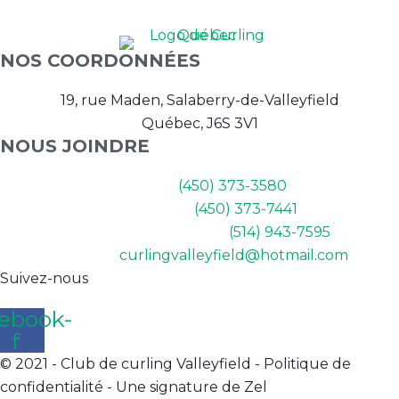
NOS COORDONNÉES
19, rue Maden, Salaberry-de-Valleyfield
Québec, J6S 3V1
NOUS JOINDRE
Bureau :
(450) 373-3580
Salle et Bar :
(450) 373-7441
Pro-Shop (sur appel) :
(514) 943-7595
Courriel :
curlingvalleyfield@hotmail.com
Suivez-nous
ebook-
f
© 2021 - Club de curling Valleyfield -
Politique de
confidentialité
- Une signature de Zel