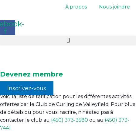
Aller
À propos
Nous joindre
au
contenu
ebook-
f
Tarification 2025-26
Devenez membre
Inscrivez-vous
Voici la liste de tarification pour les différentes activités
offertes par le Club de Curling de Valleyfield. Pour plus
de détails ou pour vous inscrire, n’hésitez pas à
contacter le club au
(450) 373-3580
ou au
(450) 373-
7441
.